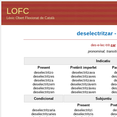
LOFC
Lèxic Obert Flexionat de Català
deselectritzar -
des
·
e
·
lec
·
trit
·
zar
pronominal; transiti
Indicatiu
Present
Pretèrit imperfet
Pa
deselectritzo
deselectritzava
de
deselectritzes
deselectritzaves
des
deselectritza
deselectritzava
de
deselectritzem
deselectritzàvem
des
deselectritzeu
deselectritzàveu
des
deselectritzen
deselectritzaven
des
Condicional
Subjuntiu
Present
Pret
deselectritzaria
deselectritzi
de
deselectritzaries
deselectritzis
dese