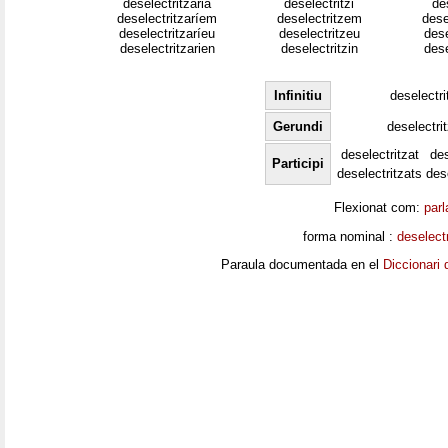
deselectritzaria
deselectritzi
de
deselectritzaríem
deselectritzem
dese
deselectritzaríeu
deselectritzeu
dese
deselectritzarien
deselectritzin
dese
Infinitiu
deselectri
Gerundi
deselectri
deselectritzat
des
Participi
deselectritzats
des
Flexionat com:
parl
forma nominal :
deselectr
Paraula documentada en el
Diccionari 