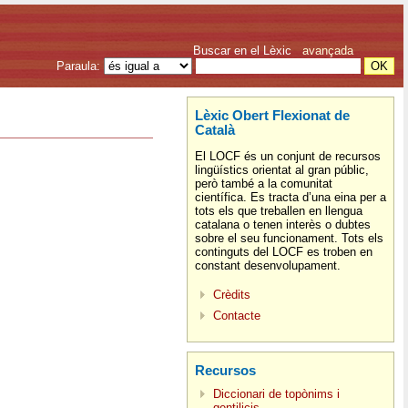
Buscar en el Lèxic
avançada
Paraula:
Lèxic Obert Flexionat de
Català
El LOCF és un conjunt de recursos
lingüístics orientat al gran públic,
però també a la comunitat
científica. Es tracta d’una eina per a
tots els que treballen en llengua
catalana o tenen interès o dubtes
sobre el seu funcionament. Tots els
continguts del LOCF es troben en
constant desenvolupament.
Crèdits
Contacte
Recursos
Diccionari de topònims i
gentilicis