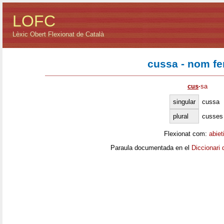
LOFC
Lèxic Obert Flexionat de Català
cussa - nom f
cus
·
sa
singular
cussa
plural
cusses
Flexionat com:
abiet
Paraula documentada en el
Diccionari 