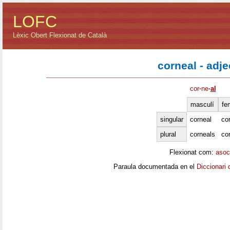
LOFC
Lèxic Obert Flexionat de Català
corneal - adje
cor
·
ne
·
al
masculí
fe
singular
corneal
co
plural
corneals
co
Flexionat com:
asoc
Paraula documentada en el
Diccionari 