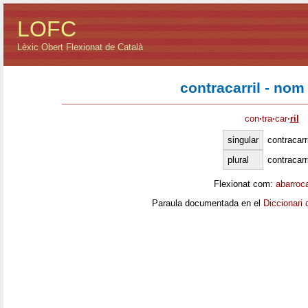
LOFC
Lèxic Obert Flexionat de Català
contracarril - nom
con
·
tra
·
car
·
ril
singular
contracarri
plural
contracarr
Flexionat com:
abarroc
Paraula documentada en el
Diccionari 