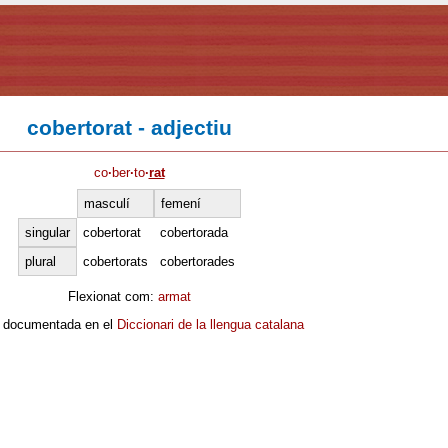
cobertorat - adjectiu
co
·
ber
·
to
·
rat
masculí
femení
singular
cobertorat
cobertorada
plural
cobertorats
cobertorades
Flexionat com:
armat
 documentada en el
Diccionari de la llengua catalana