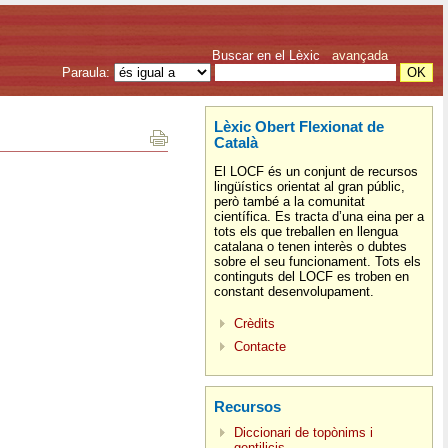
Buscar en el Lèxic
avançada
Paraula:
Lèxic Obert Flexionat de
Català
El LOCF és un conjunt de recursos
lingüístics orientat al gran públic,
però també a la comunitat
científica. Es tracta d’una eina per a
tots els que treballen en llengua
catalana o tenen interès o dubtes
sobre el seu funcionament. Tots els
continguts del LOCF es troben en
constant desenvolupament.
Crèdits
Contacte
Recursos
Diccionari de topònims i
gentilicis