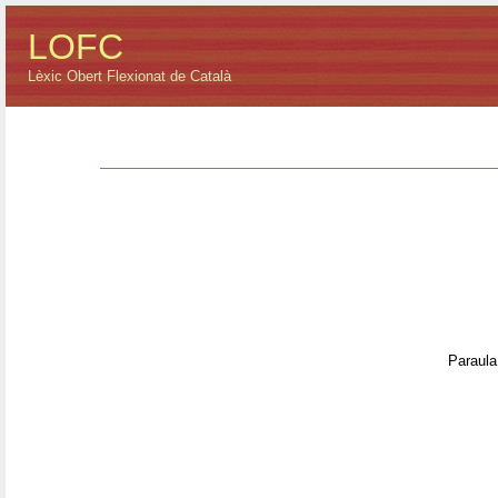
LOFC
Lèxic Obert Flexionat de Català
Paraula