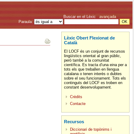
Buscar en el Lèxic
avançada
Paraula:
Lèxic Obert Flexionat de
Català
El LOCF és un conjunt de recursos
lingüístics orientat al gran públic,
però també a la comunitat
científica. Es tracta d’una eina per a
tots els que treballen en llengua
catalana o tenen interès o dubtes
sobre el seu funcionament. Tots els
continguts del LOCF es troben en
constant desenvolupament.
Crèdits
Contacte
Recursos
Diccionari de topònims i
gentilicis