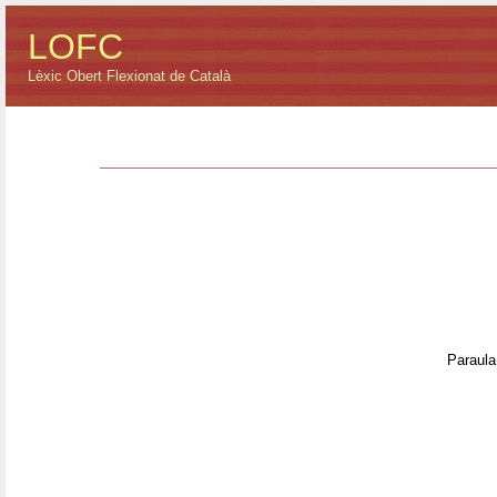
LOFC
Lèxic Obert Flexionat de Català
Paraula