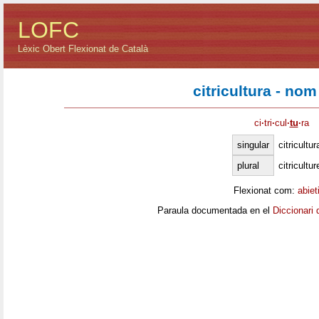
LOFC
Lèxic Obert Flexionat de Català
citricultura - no
ci
·
tri
·
cul
·
tu
·
ra
singular
citricultur
plural
citricultur
Flexionat com:
abiet
Paraula documentada en el
Diccionari 