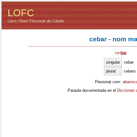
LOFC
Lèxic Obert Flexionat de Català
cebar - nom ma
ce
·
bar
singular
cebar
plural
cebars
Flexionat com:
abarroc
Paraula documentada en el
Diccionari 