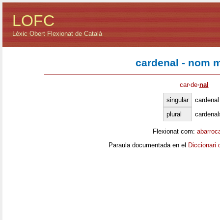
LOFC
Lèxic Obert Flexionat de Català
cardenal - nom 
car
·
de
·
nal
singular
cardenal
plural
cardenal
Flexionat com:
abarroc
Paraula documentada en el
Diccionari 