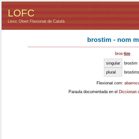
LOFC
Lèxic Obert Flexionat de Català
brostim - nom m
bros
·
tim
singular
brostim
plural
brostim
Flexionat com:
abarroc
Paraula documentada en el
Diccionari 