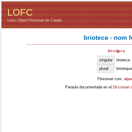
LOFC
Lèxic Obert Flexionat de Català
brioteca - nom 
bri
·
o
·
te
·
ca
singular
brioteca
plural
briotequ
Flexionat com:
alpa
Paraula documentada en el
Diccionari 