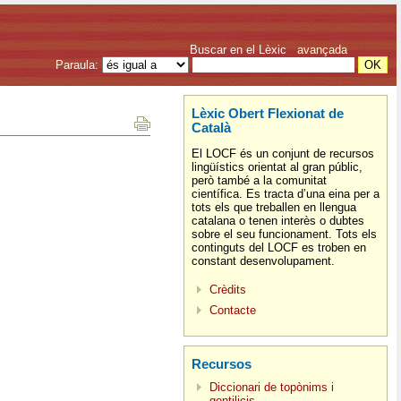
Buscar en el Lèxic
avançada
Paraula:
Lèxic Obert Flexionat de
Català
El LOCF és un conjunt de recursos
lingüístics orientat al gran públic,
però també a la comunitat
científica. Es tracta d’una eina per a
tots els que treballen en llengua
catalana o tenen interès o dubtes
sobre el seu funcionament. Tots els
continguts del LOCF es troben en
constant desenvolupament.
Crèdits
Contacte
Recursos
Diccionari de topònims i
gentilicis