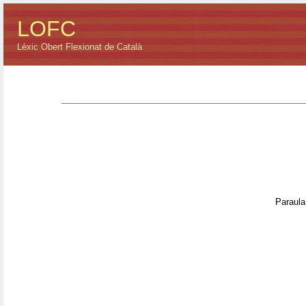
LOFC
Lèxic Obert Flexionat de Català
Paraula