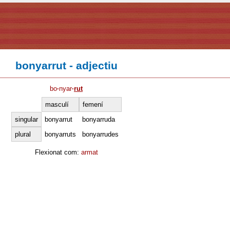
bonyarrut - adjectiu
bo
·
nyar
·
rut
masculí
femení
singular
bonyarrut
bonyarruda
plural
bonyarruts
bonyarrudes
Flexionat com:
armat