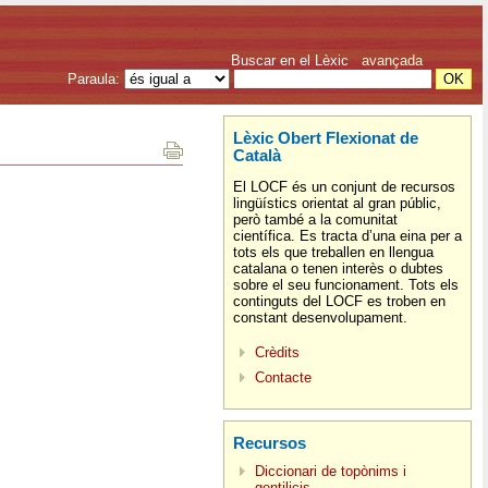
Buscar en el Lèxic
avançada
Paraula:
Lèxic Obert Flexionat de
Català
El LOCF és un conjunt de recursos
lingüístics orientat al gran públic,
però també a la comunitat
científica. Es tracta d’una eina per a
tots els que treballen en llengua
catalana o tenen interès o dubtes
sobre el seu funcionament. Tots els
continguts del LOCF es troben en
constant desenvolupament.
Crèdits
Contacte
Recursos
Diccionari de topònims i
gentilicis