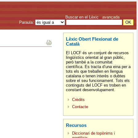
Buscar en el Lèxic
avançada
Paraula:
Lèxic Obert Flexionat de
Català
El LOCF és un conjunt de recursos
lingüístics orientat al gran públic,
però també a la comunitat
científica. Es tracta d’una eina per a
tots els que treballen en llengua
catalana o tenen interès o dubtes
sobre el seu funcionament. Tots els
continguts del LOCF es troben en
constant desenvolupament.
Crèdits
Contacte
Recursos
Diccionari de topònims i
gentilicis