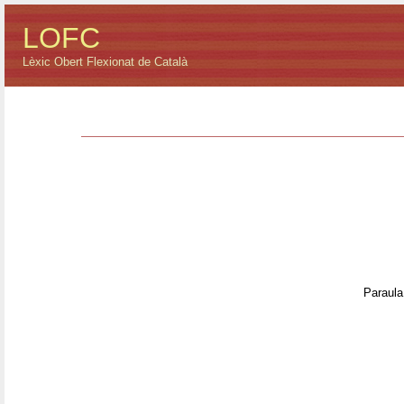
LOFC
Lèxic Obert Flexionat de Català
Paraula