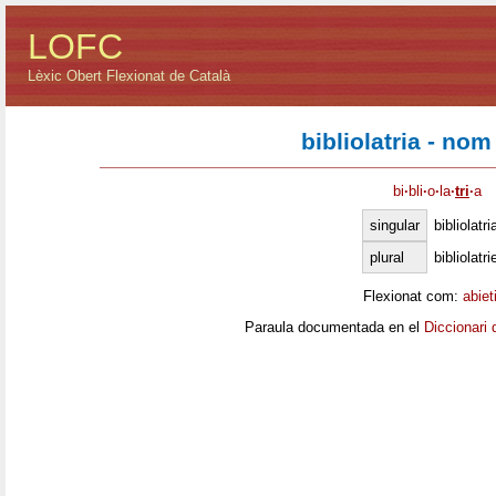
LOFC
Lèxic Obert Flexionat de Català
bibliolatria - no
bi
·
bli
·
o
·
la
·
tri
·
a
singular
bibliolatri
plural
bibliolatri
Flexionat com:
abiet
Paraula documentada en el
Diccionari 