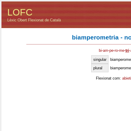
LOFC
Lèxic Obert Flexionat de Català
biamperometria - n
bi
·
am
·
pe
·
ro
·
me
·
tri
·
singular
biamperomet
plural
biamperomet
Flexionat com:
abiet