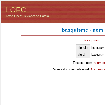
LOFC
Lèxic Obert Flexionat de Català
basquisme - nom 
bas
·
quis
·
me
singular
basquism
plural
basquism
Flexionat com:
abarroc
Paraula documentada en el
Diccionari 