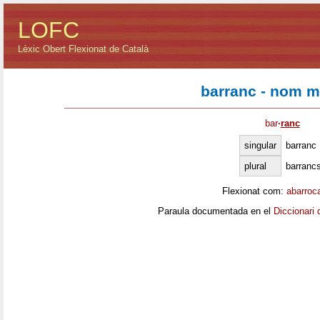
LOFC
Lèxic Obert Flexionat de Català
barranc - nom m
bar
·
ranc
singular
barranc
plural
barranc
Flexionat com:
abarroc
Paraula documentada en el
Diccionari 