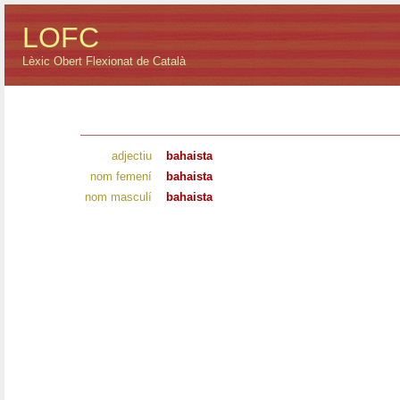
LOFC
Lèxic Obert Flexionat de Català
adjectiu
bahaista
nom femení
bahaista
nom masculí
bahaista