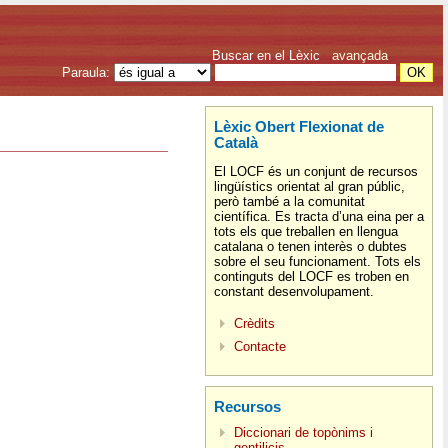
Buscar en el Lèxic
avançada
Paraula:
Lèxic Obert Flexionat de
Català
El LOCF és un conjunt de recursos
lingüístics orientat al gran públic,
però també a la comunitat
científica. Es tracta d’una eina per a
tots els que treballen en llengua
catalana o tenen interès o dubtes
sobre el seu funcionament. Tots els
continguts del LOCF es troben en
constant desenvolupament.
Crèdits
Contacte
Recursos
Diccionari de topònims i
gentilicis