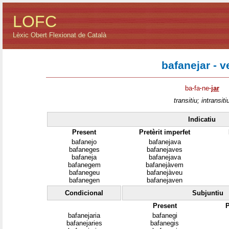
LOFC
Lèxic Obert Flexionat de Català
bafanejar - v
ba
·
fa
·
ne
·
jar
transitiu; intransiti
Indicatiu
Present
Pretèrit imperfet
bafanejo
bafanejava
bafaneges
bafanejaves
bafaneja
bafanejava
bafanegem
bafanejàvem
bafanegeu
bafanejàveu
bafanegen
bafanejaven
Condicional
Subjuntiu
Present
P
bafanejaria
bafanegi
bafanejaries
bafanegis