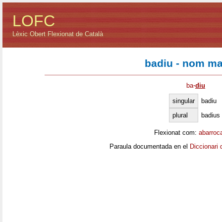
LOFC
Lèxic Obert Flexionat de Català
badiu - nom ma
ba
·
diu
singular
badiu
plural
badius
Flexionat com:
abarroc
Paraula documentada en el
Diccionari 