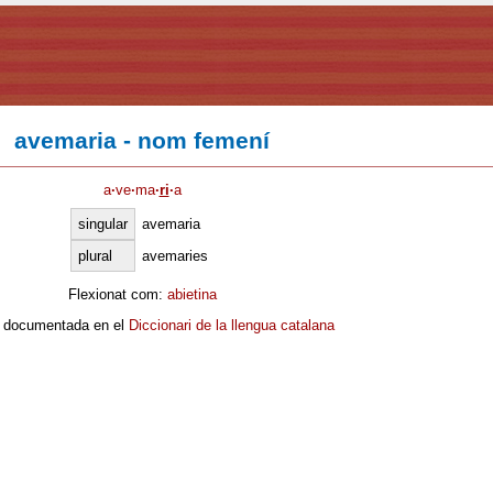
avemaria - nom femení
a
·
ve
·
ma
·
ri
·
a
singular
avemaria
plural
avemaries
Flexionat com:
abietina
 documentada en el
Diccionari de la llengua catalana