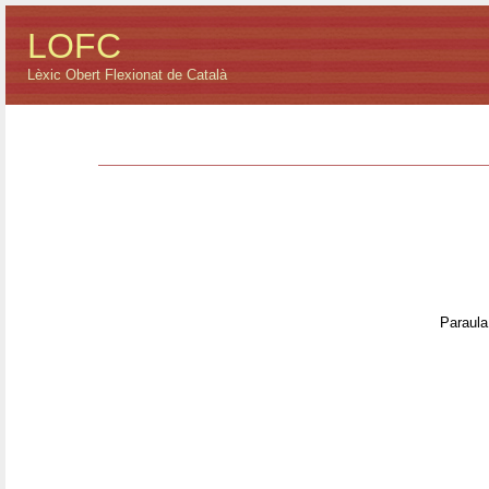
LOFC
Lèxic Obert Flexionat de Català
Paraula