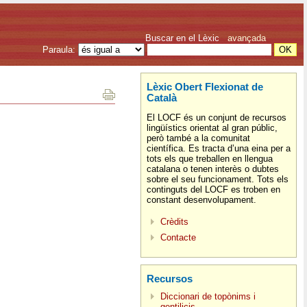
Buscar en el Lèxic
avançada
Paraula:
Lèxic Obert Flexionat de
Català
El LOCF és un conjunt de recursos
lingüístics orientat al gran públic,
però també a la comunitat
científica. Es tracta d’una eina per a
tots els que treballen en llengua
catalana o tenen interès o dubtes
sobre el seu funcionament. Tots els
continguts del LOCF es troben en
constant desenvolupament.
Crèdits
Contacte
Recursos
Diccionari de topònims i
gentilicis