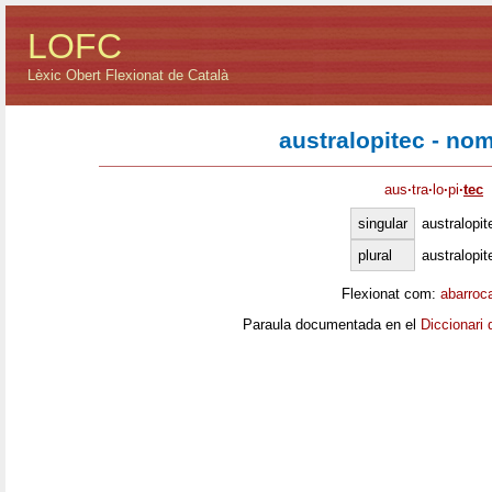
LOFC
Lèxic Obert Flexionat de Català
australopitec - no
aus
·
tra
·
lo
·
pi
·
tec
singular
australopit
plural
australopit
Flexionat com:
abarroc
Paraula documentada en el
Diccionari 