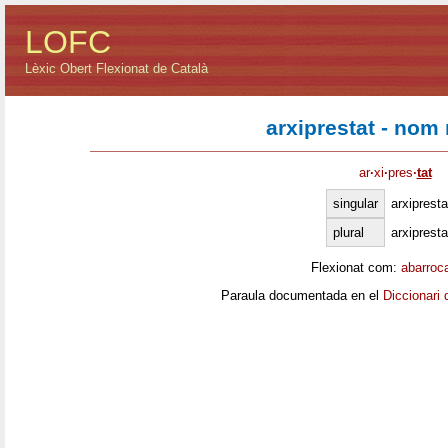
LOFC
Lèxic Obert Flexionat de Català
arxiprestat - nom
ar
·
xi
·
pres
·
tat
singular
arxipresta
plural
arxipresta
Flexionat com:
abarroc
Paraula documentada en el
Diccionari 