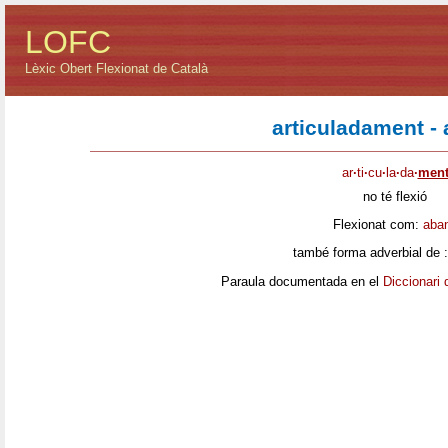
LOFC
Lèxic Obert Flexionat de Català
articuladament - 
ar
·
ti
·
cu
·
la
·
da
·
men
no té flexió
Flexionat com:
aba
també forma adverbial de 
Paraula documentada en el
Diccionari 