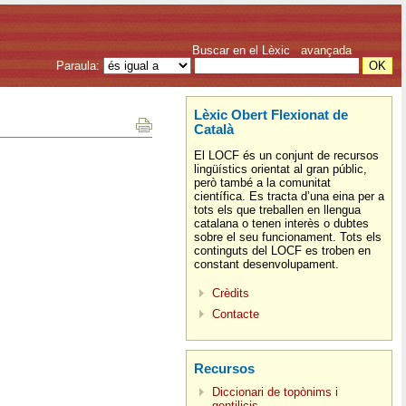
Buscar en el Lèxic
avançada
Paraula:
Lèxic Obert Flexionat de
Català
El LOCF és un conjunt de recursos
lingüístics orientat al gran públic,
però també a la comunitat
científica. Es tracta d’una eina per a
tots els que treballen en llengua
catalana o tenen interès o dubtes
sobre el seu funcionament. Tots els
continguts del LOCF es troben en
constant desenvolupament.
Crèdits
Contacte
Recursos
Diccionari de topònims i
gentilicis