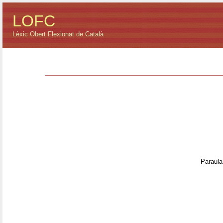
LOFC
Lèxic Obert Flexionat de Català
Paraula