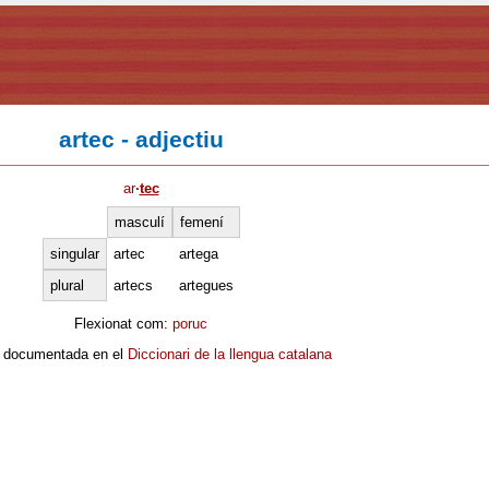
artec - adjectiu
ar
·
tec
masculí
femení
singular
artec
artega
plural
artecs
artegues
Flexionat com:
poruc
 documentada en el
Diccionari de la llengua catalana