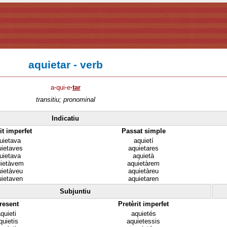
aquietar - verb
a
·
qui
·
e
·
tar
transitiu; pronominal
Indicatiu
it imperfet
Passat simple
uietava
aquietí
uietaves
aquietares
uietava
aquietà
ietàvem
aquietàrem
uietàveu
aquietàreu
uietaven
aquietaren
Subjuntiu
resent
Pretèrit imperfet
quieti
aquietés
quietis
aquietessis