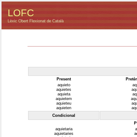
LOFC
Lèxic Obert Flexionat de Català
Present
Pretèr
aquieto
aq
aquietes
aq
aquieta
aq
aquietem
aqu
aquieteu
aq
aquieten
aq
Condicional
P
aquietaria
a
aquietaries
a