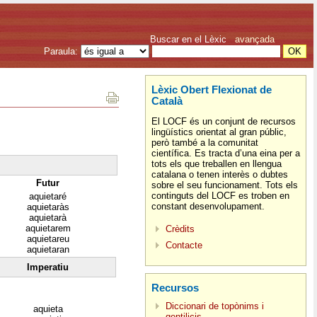
Buscar en el Lèxic
avançada
Paraula:
Lèxic Obert Flexionat de
Català
El LOCF és un conjunt de recursos
lingüístics orientat al gran públic,
però també a la comunitat
científica. Es tracta d’una eina per a
tots els que treballen en llengua
catalana o tenen interès o dubtes
Futur
sobre el seu funcionament. Tots els
continguts del LOCF es troben en
aquietaré
constant desenvolupament.
aquietaràs
aquietarà
aquietarem
Crèdits
aquietareu
Contacte
aquietaran
Imperatiu
Recursos
Diccionari de topònims i
aquieta
gentilicis