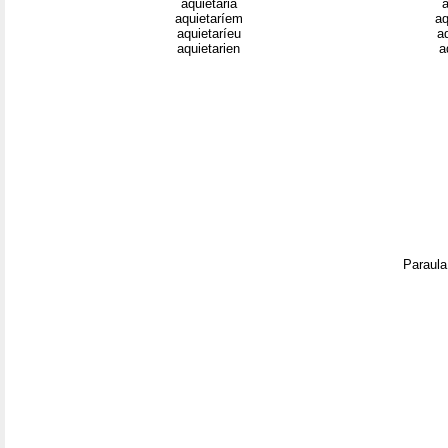
aquietaria
a
aquietaríem
aq
aquietaríeu
a
aquietarien
a
Paraula