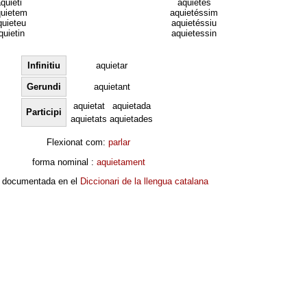
quieti
aquietés
uietem
aquietéssim
quieteu
aquietéssiu
quietin
aquietessin
Infinitiu
aquietar
Gerundi
aquietant
aquietat
aquietada
Participi
aquietats
aquietades
Flexionat com:
parlar
forma nominal :
aquietament
 documentada en el
Diccionari de la llengua catalana