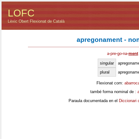
LOFC
Lèxic Obert Flexionat de Català
apregonament - no
a
·
pre
·
go
·
na
·
ment
singular
apregonam
plural
apregonam
Flexionat com:
abarroc
també forma nominal de :
Paraula documentada en el
Diccionari 