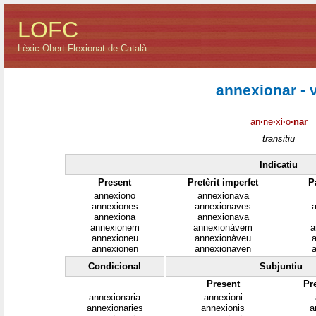
LOFC
Lèxic Obert Flexionat de Català
annexionar - 
an
·
ne
·
xi
·
o
·
nar
transitiu
Indicatiu
Present
Pretèrit imperfet
P
annexiono
annexionava
annexiones
annexionaves
a
annexiona
annexionava
annexionem
annexionàvem
a
annexioneu
annexionàveu
a
annexionen
annexionaven
a
Condicional
Subjuntiu
Present
Pre
annexionaria
annexioni
annexionaries
annexionis
a