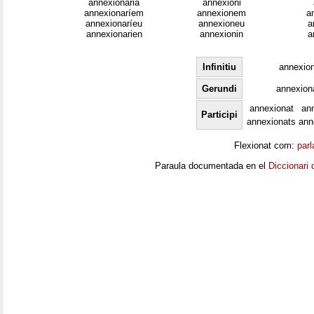
annexionaria
annexioni
annexionaríem
annexionem
a
annexionaríeu
annexioneu
a
annexionarien
annexionin
a
Infinitiu
annexion
Gerundi
annexion
annexionat
an
Participi
annexionats
ann
Flexionat com:
parl
Paraula documentada en el
Diccionari 