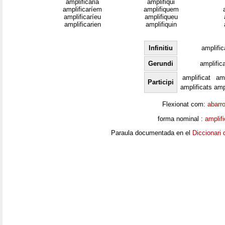
amplificaria
amplifiqui
amplificaríem
amplifiquem
amplificaríeu
amplifiqueu
amplificarien
amplifiquin
Infinitiu
amplific
Gerundi
amplific
amplificat
amp
Participi
amplificats
amp
Flexionat com:
abarr
forma nominal :
amplifi
Paraula documentada en el
Diccionari 