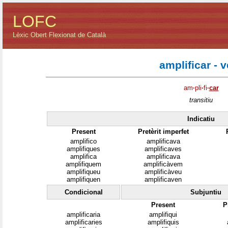
LOFC
Lèxic Obert Flexionat de Català
amplificar - 
am
·
pli
·
fi
·
car
transitiu
Indicatiu
Present
Pretèrit imperfet
amplifico
amplificava
amplifiques
amplificaves
amplifica
amplificava
amplifiquem
amplificàvem
amplifiqueu
amplificàveu
amplifiquen
amplificaven
Condicional
Subjuntiu
Present
P
amplificaria
amplifiqui
amplificaries
amplifiquis