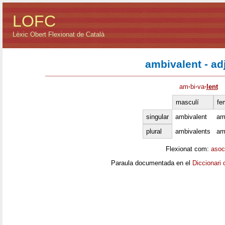
LOFC
Lèxic Obert Flexionat de Català
ambivalent - ad
am
·
bi
·
va
·
lent
masculí
fe
singular
ambivalent
am
plural
ambivalents
am
Flexionat com:
asoc
Paraula documentada en el
Diccionari 