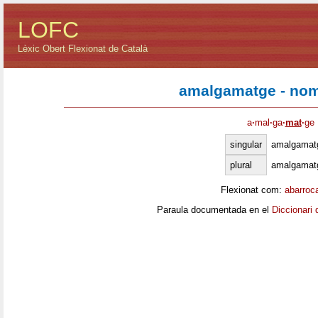
LOFC
Lèxic Obert Flexionat de Català
amalgamatge - nom
a
·
mal
·
ga
·
mat
·
ge
singular
amalgamat
plural
amalgamat
Flexionat com:
abarroc
Paraula documentada en el
Diccionari 