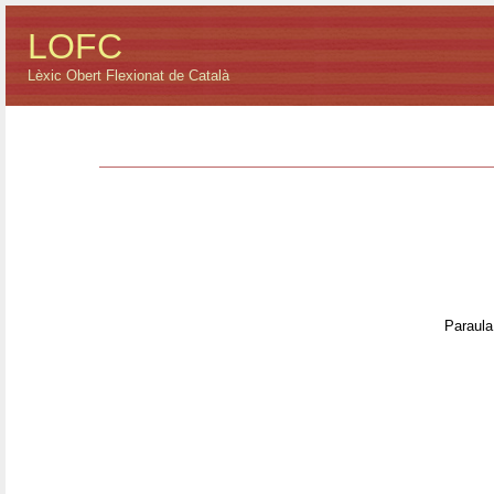
LOFC
Lèxic Obert Flexionat de Català
Paraula