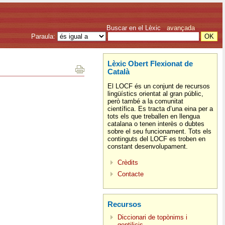
Buscar en el Lèxic
avançada
Paraula:
Lèxic Obert Flexionat de
Català
El LOCF és un conjunt de recursos
lingüístics orientat al gran públic,
però també a la comunitat
científica. Es tracta d’una eina per a
tots els que treballen en llengua
catalana o tenen interès o dubtes
sobre el seu funcionament. Tots els
continguts del LOCF es troben en
constant desenvolupament.
Crèdits
Contacte
Recursos
Diccionari de topònims i
gentilicis