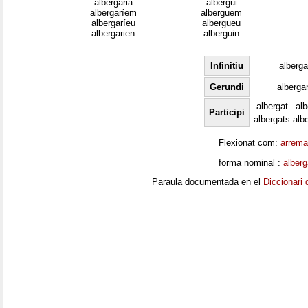
albergaria
albergui
albergaríem
alberguem
albergaríeu
albergueu
albergarien
alberguin
Infinitiu
alberga
Gerundi
alberga
albergat
al
Participi
albergats
alb
Flexionat com:
arrema
forma nominal :
alberg
Paraula documentada en el
Diccionari 