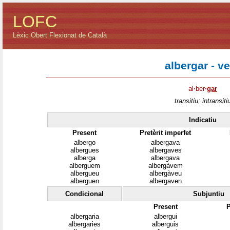
LOFC
Lèxic Obert Flexionat de Català
albergar - v
al
·
ber
·
gar
transitiu; intransiti
Indicatiu
Present
Pretèrit imperfet
albergo
albergava
albergues
albergaves
alberga
albergava
alberguem
albergàvem
albergueu
albergàveu
alberguen
albergaven
Condicional
Subjuntiu
Present
P
albergaria
albergui
albergaries
alberguis