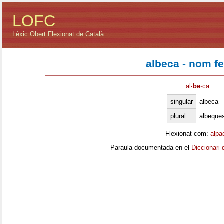
LOFC
Lèxic Obert Flexionat de Català
albeca - nom f
al
·
be
·
ca
singular
albeca
plural
albeque
Flexionat com:
alpa
Paraula documentada en el
Diccionari 