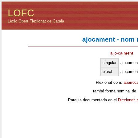
LOFC
Lèxic Obert Flexionat de Català
ajocament - nom 
a
·
jo
·
ca
·
ment
singular
ajocamen
plural
ajocamen
Flexionat com:
abarroc
també forma nominal de 
Paraula documentada en el
Diccionari 