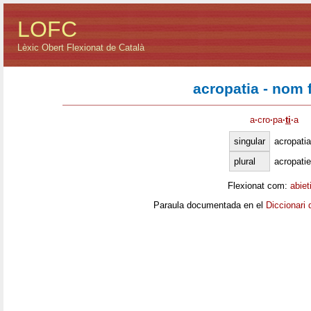
LOFC
Lèxic Obert Flexionat de Català
acropatia - nom
a
·
cro
·
pa
·
ti
·
a
singular
acropatia
plural
acropati
Flexionat com:
abiet
Paraula documentada en el
Diccionari 