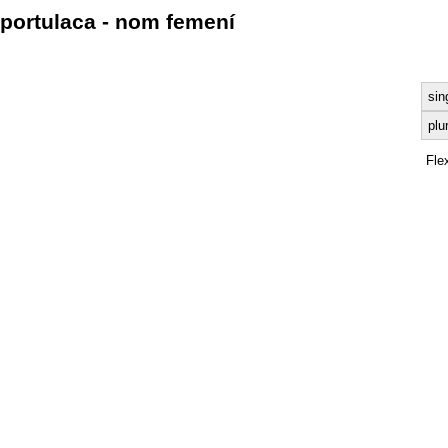
portulaca - nom femení
sin
plu
Fle