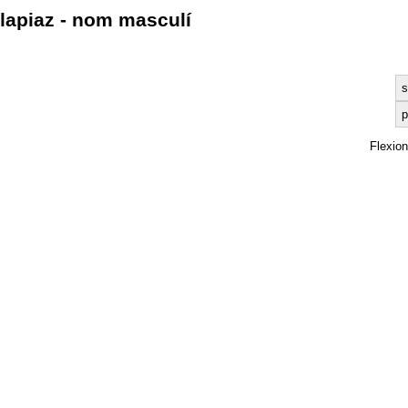
lapiaz - nom masculí
s
p
Flexio