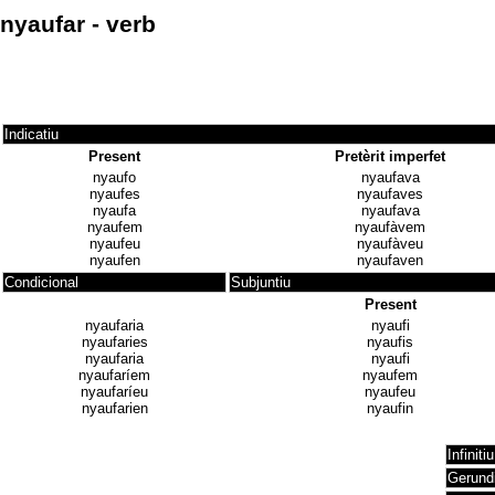
nyaufar - verb
Indicatiu
Present
Pretèrit imperfet
nyaufo
nyaufava
nyaufes
nyaufaves
nyaufa
nyaufava
nyaufem
nyaufàvem
nyaufeu
nyaufàveu
nyaufen
nyaufaven
Condicional
Subjuntiu
Present
nyaufaria
nyaufi
nyaufaries
nyaufis
nyaufaria
nyaufi
nyaufaríem
nyaufem
nyaufaríeu
nyaufeu
nyaufarien
nyaufin
Infinitiu
Gerund