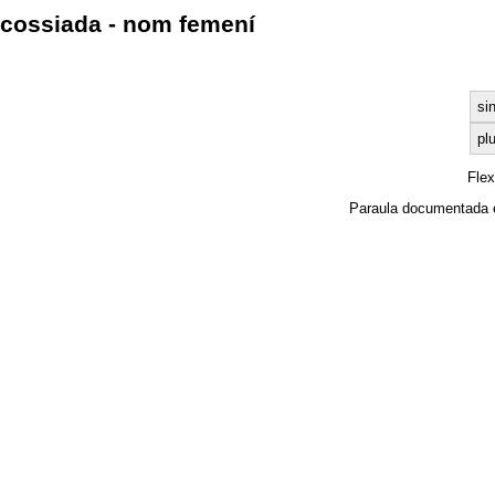
cossiada - nom femení
si
plu
Fle
Paraula documentada 