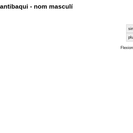
antibaqui - nom masculí
si
plu
Flexio