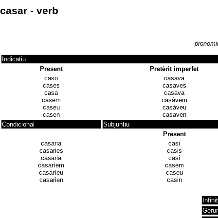
casar - verb
pronomina
Indicatiu
Present
Pretèrit imperfet
caso
casava
cases
casaves
casa
casava
casem
casàvem
caseu
casàveu
casen
casaven
Condicional
Subjuntiu
Present
casaria
casi
casaries
casis
casaria
casi
casaríem
casem
casaríeu
caseu
casarien
casin
Infini
Gerun