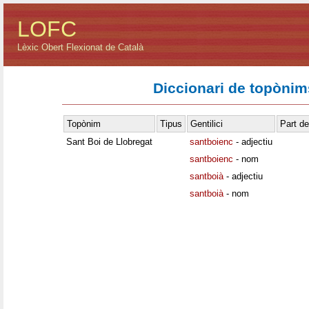
LOFC
Lèxic Obert Flexionat de Català
Diccionari de topònims
Topònim
Tipus
Gentilici
Part de
Sant Boi de Llobregat
santboienc
- adjectiu
santboienc
- nom
santboià
- adjectiu
santboià
- nom