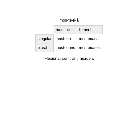
mos
·
te
·
ri
·
à
masculí
femení
singular
mosterià
mosteriana
plural
mosterians
mosterianes
Flexionat com:
antimicrobià