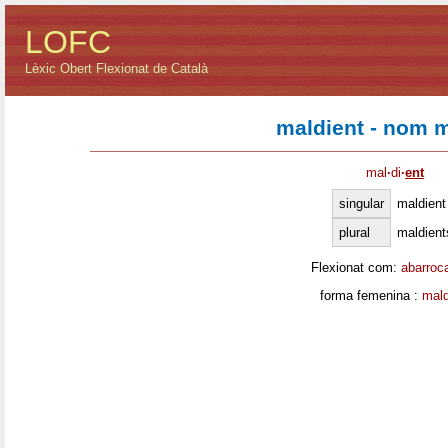
LOFC
Lèxic Obert Flexionat de Català
maldient - nom 
mal
·
di
·
ent
singular
maldient
plural
maldient
Flexionat com:
abarroc
forma femenina :
mald