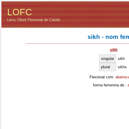
LOFC
Lèxic Obert Flexionat de Català
sikh - nom fe
sikh
singular
sikh
plural
sikhs
Flexionat com:
abarroc
forma femenina de :