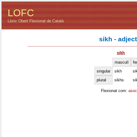
LOFC
Lèxic Obert Flexionat de Català
sikh - adject
sikh
masculí
fe
singular
sikh
si
plural
sikhs
si
Flexionat com:
asoc