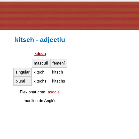
kitsch - adjectiu
kitsch
masculí
femení
singular
kitsch
kitsch
plural
kitschs
kitschs
Flexionat com:
asocial
manlleu
de Anglès