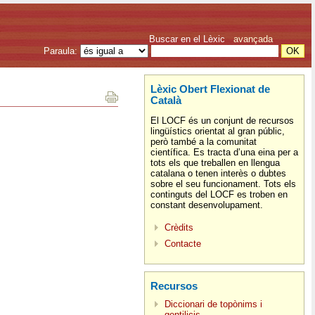
Buscar en el Lèxic
avançada
Paraula:
Lèxic Obert Flexionat de
Català
El LOCF és un conjunt de recursos
lingüístics orientat al gran públic,
però també a la comunitat
científica. Es tracta d’una eina per a
tots els que treballen en llengua
catalana o tenen interès o dubtes
sobre el seu funcionament. Tots els
continguts del LOCF es troben en
constant desenvolupament.
Crèdits
Contacte
Recursos
Diccionari de topònims i
gentilicis